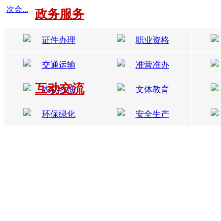
次会...
政务服务
证件办理
职业资格
准营准办
交通运输
公用事业
准营准办
互动交流
文化体育
农林牧渔
医疗卫生
文体教育
环保绿化
安全生产