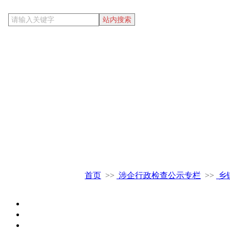
当前位置
首页
>>
涉企行政检查公示专栏
>>
乡
检查主体
检查事项和依据
检查频次上限